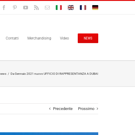
Facebook
Pinterest
YouTube
Rss
Email
Bolisitalia.it
Bolisitalia.com
Bolisitalia.fr
Bolisitalia.de
Contatti
Merchandising
Video
NEWS
news
/
Da Gennaio 2021 nuovo UFFICIO DI RAPPRESENTANZA A DUBAI
Precedente
Prossimo