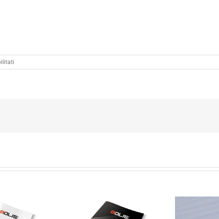
su
litati
Da
Gennaio
2021
nuovo
UFFICIO
DI
RAPPRESENTANZA
A
DUBAI