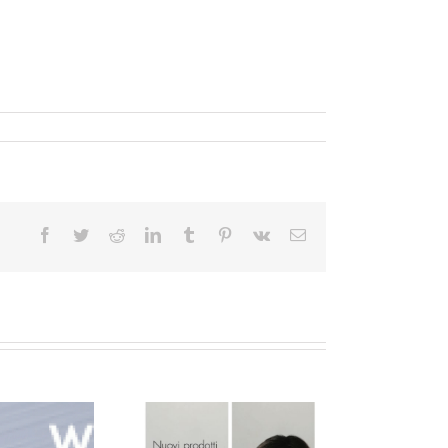
Facebook
Twitter
Reddit
LinkedIn
Tumblr
Pinterest
Vk
Email