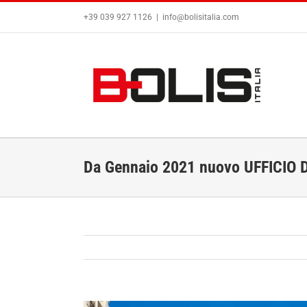
Salta
+39 039 927 1126
|
info@bolisitalia.com
al
contenuto
Da Gennaio 2021 nuovo UFFICIO
Ingrandisci