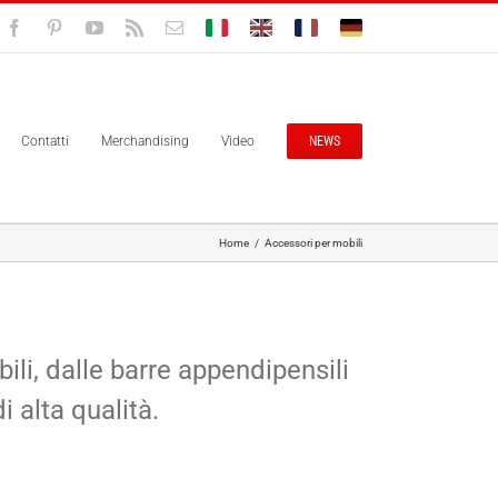
Facebook
Pinterest
YouTube
Rss
Email
Bolisitalia.it
Bolisitalia.com
Bolisitalia.fr
Bolisitalia.de
Contatti
Merchandising
Video
NEWS
Home
/
Accessori per mobili
i, dalle barre appendipensili
 alta qualità.