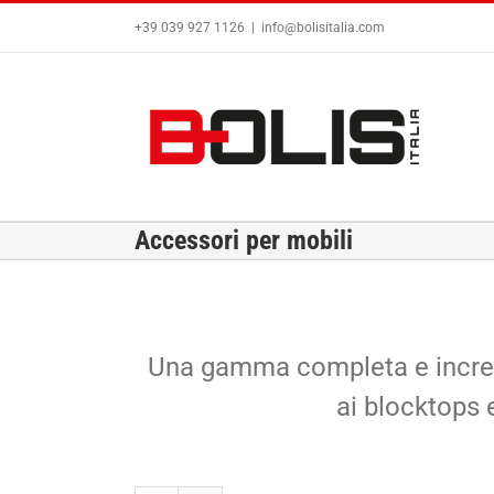
Salta
+39 039 927 1126
|
info@bolisitalia.com
al
contenuto
Accessori per mobili
Una gamma completa e incredi
ai blocktops 