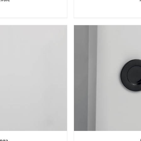
I
unga