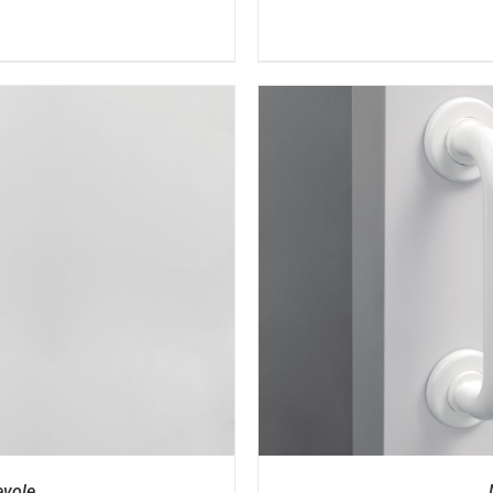
I
evole