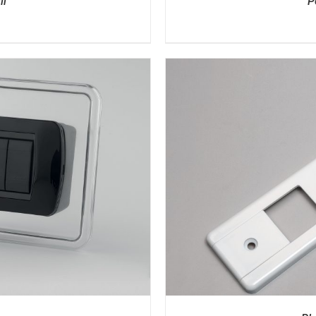
li
P
I