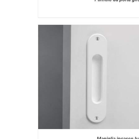
DETTAGL
Maniglia incasso l