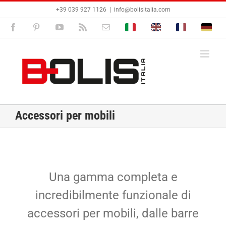
Salta
+39 039 927 1126
|
info@bolisitalia.com
al
contenuto
Facebook
Pinterest
YouTube
Rss
Email
Bolisitalia.it
Bolisitalia.com
Bolisitalia.fr
Bolisita
Accessori per mobili
Una gamma completa e
incredibilmente funzionale di
accessori per mobili, dalle barre