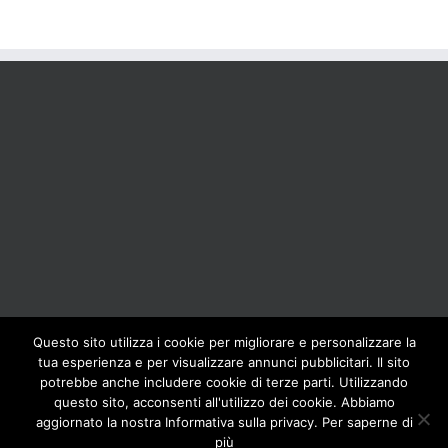
Questo sito utilizza i cookie per migliorare e personalizzare la
tua esperienza e per visualizzare annunci pubblicitari. Il sito
BOLIS ITALIA S.R.L. a socio unico - VIA F.LLI KENNEDY - 23881 AIRUNO
potrebbe anche includere cookie di terze parti. Utilizzando
(LC) - ITALY Tel: +39 0399271126 Fax: +39 0399271133 General e-mail:
questo sito, acconsenti all'utilizzo dei cookie. Abbiamo
info@bolisitalia.com - P.IVA / C.F. IT02262000165
Privacy and Cookies
aggiornato la nostra Informativa sulla privacy. Per saperne di
Policy
più