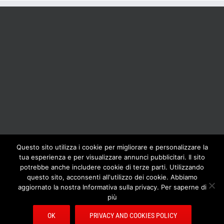
Questo sito utilizza i cookie per migliorare e personalizzare la
tua esperienza e per visualizzare annunci pubblicitari. Il sito
BOLIS ITALIA S.R.L. a socio unico - VIA F.LLI KENNEDY - 23881 AIRUNO
potrebbe anche includere cookie di terze parti. Utilizzando
(LC) - ITALY Tel: +39 0399271126 Fax: +39 0399271133 General e-mail:
questo sito, acconsenti all'utilizzo dei cookie. Abbiamo
info@bolisitalia.com - P.IVA / C.F. IT02262000165
Privacy and Cookies
aggiornato la nostra Informativa sulla privacy. Per saperne di
Policy
più
OK
PRIVACY AND COOKIES POLICY
Facebook
Pinterest
YouTube
Rss
Email
Bolisitalia.it
Bolisitalia.com
Bolisitalia.fr
Bolisitalia.de