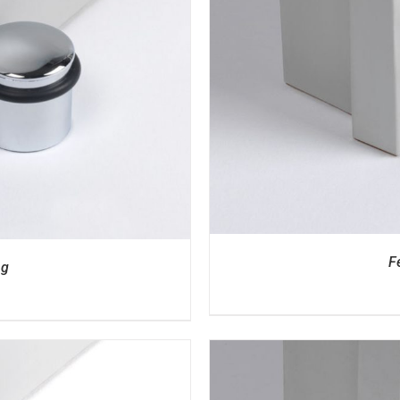
I
F
ng