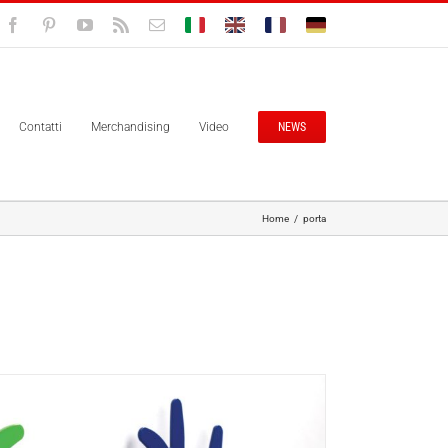
Facebook
Pinterest
YouTube
Rss
Email
Bolisitalia.it
Bolisitalia.com
Bolisitalia.fr
Bolisitalia.de
Contatti
Merchandising
Video
NEWS
Home
/
porta