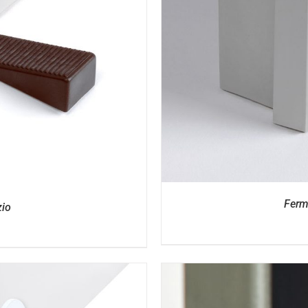
I
Ferm
zio