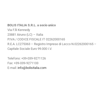
BOLIS ITALIA S.R.L. a socio unico
Via F.lli Kennedy
23881 Airuno (LC) – Italia
P.IVA / CODICE FISCALE IT 02262000165
R.E.A. LC275363 – Registro Imprese di Lecco N.02262000165 –
Capitale Sociale Euro 99.000 I.V.
Telefono: +39-039-9271126
Fax: +39-039-9271133
E-mail:
info@bolisitalia.com