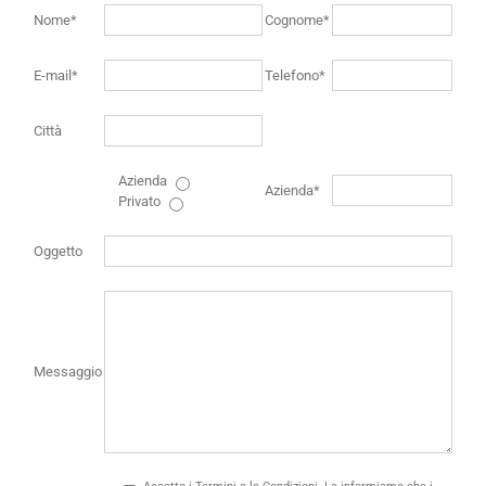
Nome*
Cognome*
E-mail*
Telefono*
Città
Azienda
Azienda*
Privato
Oggetto
Messaggio
Accetto i Termini e le Condizioni. La informiamo che i