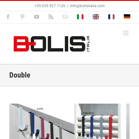
Salta
+39 039 927 1126
|
info@bolisitalia.com
al
contenuto
Facebook
Pinterest
YouTube
Rss
Email
Bolisitalia.it
Bolisitalia.com
Bolisitalia.fr
Bolisita
Double