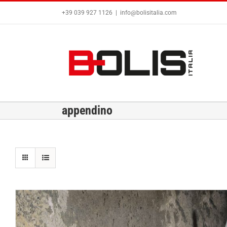
Salta
+39 039 927 1126
|
info@bolisitalia.com
al
contenuto
appendino