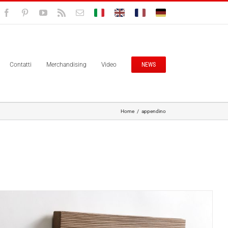
Facebook
Pinterest
YouTube
Rss
Email
Bolisitalia.it
Bolisitalia.com
Bolisitalia.fr
Bolisitalia.de
Contatti
Merchandising
Video
NEWS
Home
/
appendino