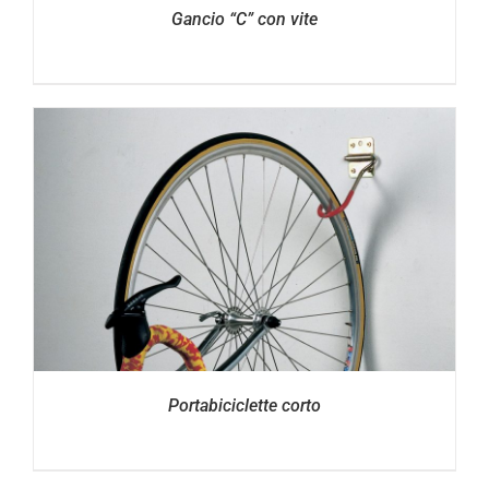
Gancio “C” con vite
Portabiciclette corto