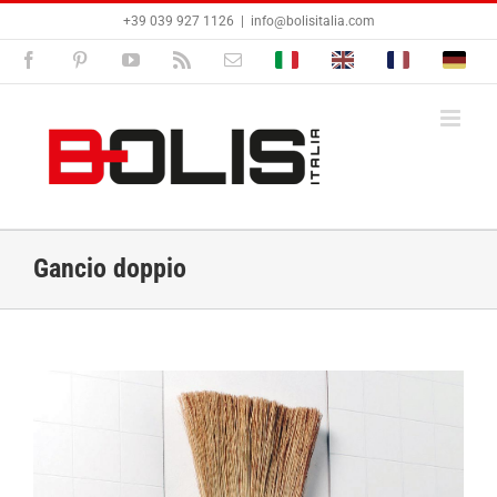
Salta
+39 039 927 1126
|
info@bolisitalia.com
al
contenuto
Facebook
Pinterest
YouTube
Rss
Email
Bolisitalia.it
Bolisitalia.com
Bolisitalia.fr
Bolisita
Gancio doppio