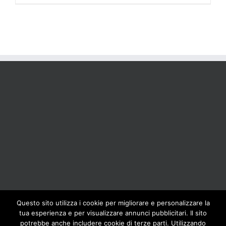
Questo sito utilizza i cookie per migliorare e personalizzare la
tua esperienza e per visualizzare annunci pubblicitari. Il sito
BOLIS ITALIA S.R.L. a socio unico - VIA F.LLI KENNEDY - 23881 AIRUNO
potrebbe anche includere cookie di terze parti. Utilizzando