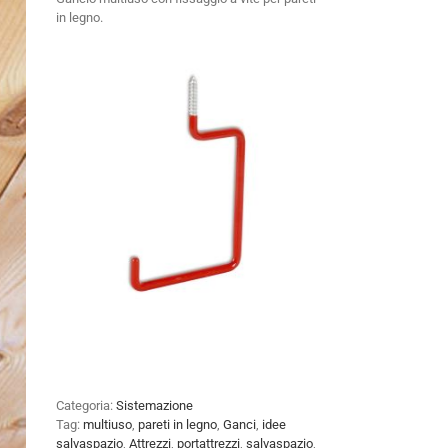
in legno.
Categoria:
Sistemazione
Tag:
multiuso
,
pareti in legno
,
Ganci
,
idee
salvaspazio
,
Attrezzi
,
portattrezzi
,
salvaspazio
,