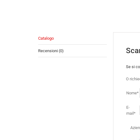
Catalogo
Scar
Recensioni (0)
Se si co
O richi
Nome*
E-
mail*
Azie