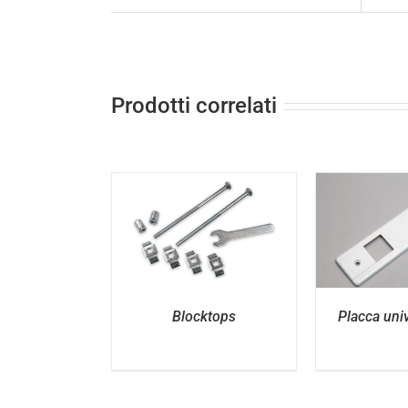
Prodotti correlati
ETTAGLI
DETTAGLI
D
Blocktops
Placca uni