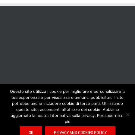
Questo sito utilizza i cookie per migliorare e personalizzare la
tua esperienza e per visualizzare annunci pubblicitari. Il sito
BOLIS ITALIA S.R.L. a socio unico - VIA F.LLI KENNEDY - 23881 AIRUNO
potrebbe anche includere cookie di terze parti. Utilizzando
(LC) - ITALY Tel: +39 0399271126 Fax: +39 0399271133 General e-mail:
questo sito, acconsenti all'utilizzo dei cookie. Abbiamo
info@bolisitalia.com - P.IVA / C.F. IT02262000165
Privacy and Cookies
aggiornato la nostra Informativa sulla privacy. Per saperne di
Policy
più
OK
PRIVACY AND COOKIES POLICY
Facebook
Pinterest
YouTube
Rss
Email
Bolisitalia.it
Bolisitalia.com
Bolisitalia.fr
Bolisitalia.de