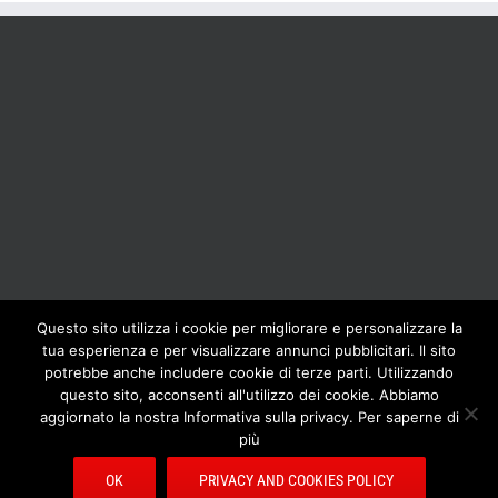
Questo sito utilizza i cookie per migliorare e personalizzare la
tua esperienza e per visualizzare annunci pubblicitari. Il sito
BOLIS ITALIA S.R.L. a socio unico - VIA F.LLI KENNEDY - 23881 AIRUNO
potrebbe anche includere cookie di terze parti. Utilizzando
(LC) - ITALY Tel: +39 0399271126 Fax: +39 0399271133 General e-mail:
questo sito, acconsenti all'utilizzo dei cookie. Abbiamo
info@bolisitalia.com - P.IVA / C.F. IT02262000165
Privacy and Cookies
aggiornato la nostra Informativa sulla privacy. Per saperne di
Policy
più
OK
PRIVACY AND COOKIES POLICY
Facebook
Pinterest
YouTube
Rss
Email
Bolisitalia.it
Bolisitalia.com
Bolisitalia.fr
Bolisitalia.de