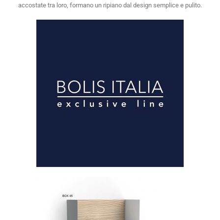
accostate tra loro, formano un ripiano dal design semplice e pulito.