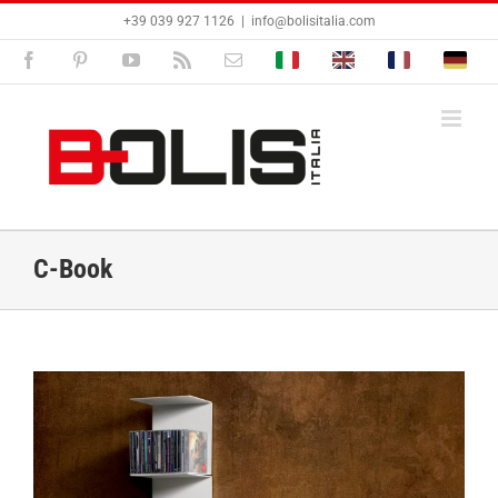
Salta
+39 039 927 1126
|
info@bolisitalia.com
al
contenuto
Facebook
Pinterest
YouTube
Rss
Email
Bolisitalia.it
Bolisitalia.com
Bolisitalia.fr
Bolisita
C-Book