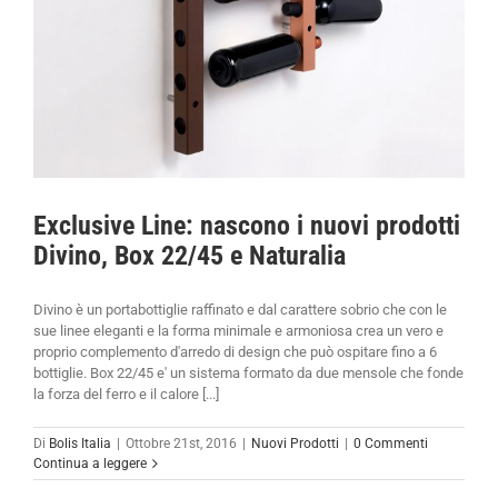
Exclusive Line: nascono i nuovi prodotti
Divino, Box 22/45 e Naturalia
Divino è un portabottiglie raffinato e dal carattere sobrio che con le
sue linee eleganti e la forma minimale e armoniosa crea un vero e
proprio complemento d'arredo di design che può ospitare fino a 6
bottiglie. Box 22/45 e' un sistema formato da due mensole che fonde
la forza del ferro e il calore [...]
Di
Bolis Italia
|
Ottobre 21st, 2016
|
Nuovi Prodotti
|
0 Commenti
Continua a leggere