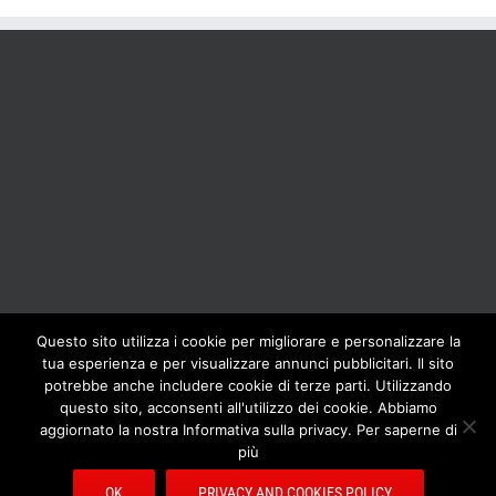
Questo sito utilizza i cookie per migliorare e personalizzare la
tua esperienza e per visualizzare annunci pubblicitari. Il sito
BOLIS ITALIA S.R.L. a socio unico - VIA F.LLI KENNEDY - 23881 AIRUNO
potrebbe anche includere cookie di terze parti. Utilizzando
(LC) - ITALY Tel: +39 0399271126 Fax: +39 0399271133 General e-mail:
questo sito, acconsenti all'utilizzo dei cookie. Abbiamo
info@bolisitalia.com - P.IVA / C.F. IT02262000165
Privacy and Cookies
aggiornato la nostra Informativa sulla privacy. Per saperne di
Policy
più
OK
PRIVACY AND COOKIES POLICY
Facebook
Pinterest
YouTube
Rss
Email
Bolisitalia.it
Bolisitalia.com
Bolisitalia.fr
Bolisitalia.de