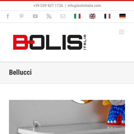
Salta
+39 039 927 1126
|
info@bolisitalia.com
al
contenuto
Facebook
Pinterest
YouTube
Rss
Email
Bolisitalia.it
Bolisitalia.com
Bolisitalia.fr
Bolisita
Bellucci