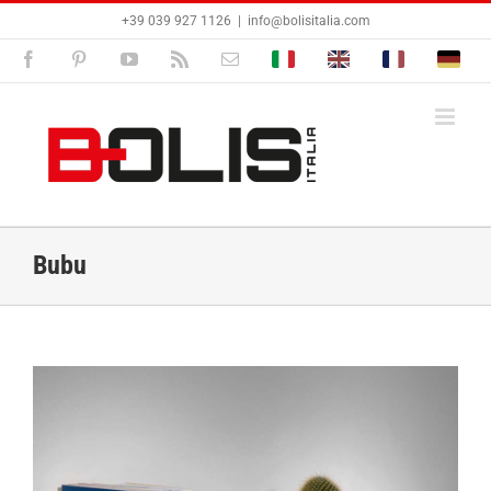
Salta
+39 039 927 1126
|
info@bolisitalia.com
al
contenuto
Facebook
Pinterest
YouTube
Rss
Email
Bolisitalia.it
Bolisitalia.com
Bolisitalia.fr
Bolisita
Bubu