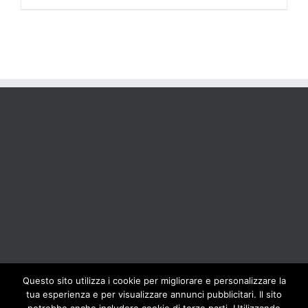
Questo sito utilizza i cookie per migliorare e personalizzare la
tua esperienza e per visualizzare annunci pubblicitari. Il sito
BOLIS ITALIA S.R.L. a socio unico - VIA F.LLI KENNEDY - 23881 AIRUNO