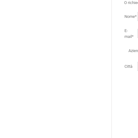
O richi
Nome*
E-
mail*
Azie
Città