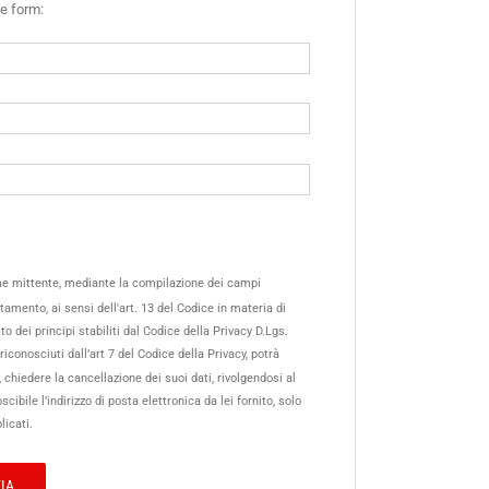
te form:
come mittente, mediante la compilazione dei campi
attamento, ai sensi dell'art. 13 del Codice in materia di
to dei principi stabiliti dal Codice della Privacy D.Lgs.
riconosciuti dall’art 7 del Codice della Privacy, potrà
chiedere la cancellazione dei suoi dati, rivolgendosi al
ibile l’indirizzo di posta elettronica da lei fornito, solo
licati.