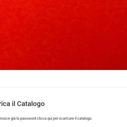
ica il Catalogo
nosce già la password clicca qui per scaricare il catalogo.