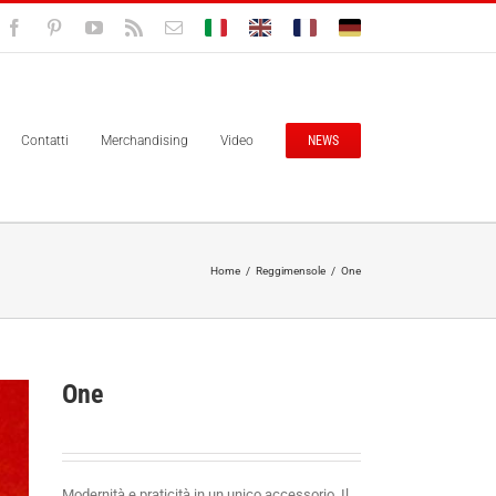
Facebook
Pinterest
YouTube
Rss
Email
Bolisitalia.it
Bolisitalia.com
Bolisitalia.fr
Bolisitalia.de
Contatti
Merchandising
Video
NEWS
Home
/
Reggimensole
/
One
One
Modernità e praticità in un unico accessorio. Il