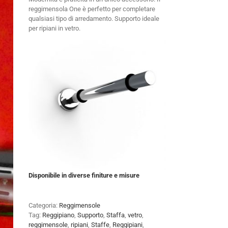
reggimensola One è perfetto per completare
qualsiasi tipo di arredamento. Supporto ideale
per ripiani in vetro.
Disponibile in diverse finiture e misure
Categoria:
Reggimensole
Tag:
Reggipiano
,
Supporto
,
Staffa
,
vetro
,
reggimensole
,
ripiani
,
Staffe
,
Reggipiani
,