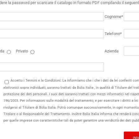
edere la password per scaricare il catalogo in formato PDF compilando il seguen
Cognome*
Telefono*
nda
Privato
Azienda
Accetto i Termini e le Condizioni. La informiamo che i che i dati da lei conferiti 
elettronici sopra individuati, saranno trattati da Bolis Italia , in qualità di Titolare del tr
protezione dei dati personali. I suoi dati saranno trattati con mezzi informatici nel rispet
196/2003. Per informazioni sulle modalità del trattamento, e per esercitare i diritti a lei 
rivolgersi al Titolare di Bolis Italia. Potrà comunque successivamente, in ogni momento, 
Titolare o al Responsabile del Trattamento. Inoltre Bolis Italia informa che renderà conosc
per quelle imprese con caratteristiche tali da poter garantire una veridicità dei dati pubb