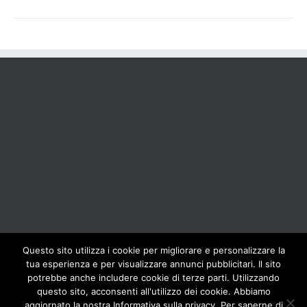
Questo sito utilizza i cookie per migliorare e personalizzare la
tua esperienza e per visualizzare annunci pubblicitari. Il sito
BOLIS ITALIA S.R.L. a socio unico - VIA F.LLI KENNEDY - 23881 AIRUNO
potrebbe anche includere cookie di terze parti. Utilizzando
(LC) - ITALY Tel: +39 0399271126 Fax: +39 0399271133 General e-mail:
questo sito, acconsenti all'utilizzo dei cookie. Abbiamo
info@bolisitalia.com - P.IVA / C.F. IT02262000165
Privacy and Cookies
aggiornato la nostra Informativa sulla privacy. Per saperne di